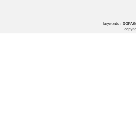
keywords：
DOPA
copy