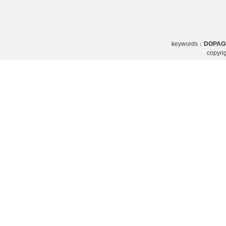
keywords：
DOPA
copy