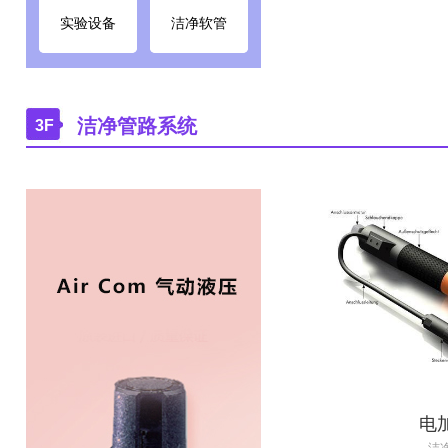
针
实验设备
洁净软管
洁净管路系统
3F
￥0.00
电