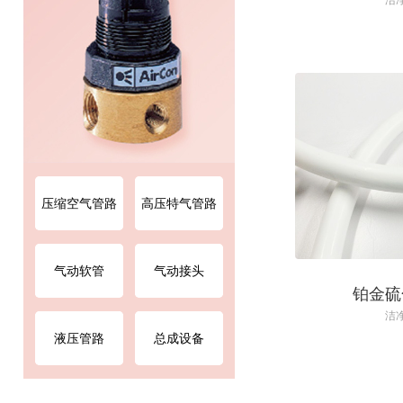
洁
电
￥0.00
压缩空气管路
高压特气管路
气动软管
气动接头
铂金硫
洁
液压管路
总成设备
食
硫