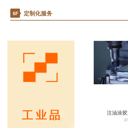
mou
cab
定制化服务
6F
￥0.00
注油涂胶
定