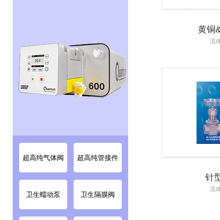
黄铜
流
￥0.00
黄
超高纯气体阀
超高纯管接件
针
流
卫生蠕动泵
卫生隔膜阀